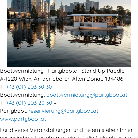
Bootsvermietung | Partyboote | Stand Up Paddle
A‑1220 Wien, An der oberen Alten Donau 184‑186
T:
+43 (01) 203 30 30
–
Bootsvermietung,
bootsvermietung@partyboot.at
T:
+43 (01) 203 20 30
–
Partyboot,
reservierung@partyboot.at
www.partyboot.at
Für diverse Veranstaltungen und Feiern stehen Ihnen
verschiedene Partyboote, wie z.B. die Columbus, zur